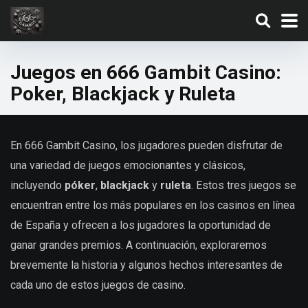
Juegos en 666 Gambit Casino:
Poker, Blackjack y Ruleta
En 666 Gambit Casino, los jugadores pueden disfrutar de
una variedad de juegos emocionantes y clásicos,
incluyendo
póker
,
blackjack
y
ruleta
. Estos tres juegos se
encuentran entre los más populares en los casinos en línea
de España y ofrecen a los jugadores la oportunidad de
ganar grandes premios. A continuación, exploraremos
brevemente la historia y algunos hechos interesantes de
cada uno de estos juegos de casino.