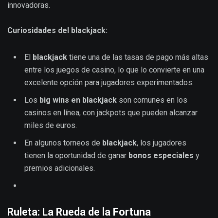
innovadoras.
Curiosidades del blackjack:
El
blackjack
tiene una de las tasas de pago más altas
entre los juegos de casino, lo que lo convierte en una
excelente opción para jugadores experimentados.
Los
big wins en blackjack
son comunes en los
casinos en línea, con jackpots que pueden alcanzar
miles de euros.
En algunos torneos de
blackjack
, los jugadores
tienen la oportunidad de ganar
bonos especiales
y
premios adicionales.
Ruleta: La Rueda de la Fortuna